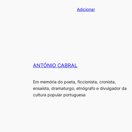
preço
preço
Adicionar
original
atual
era:
é:
€20.00.
€18.00.
ANTÓNIO CABRAL
Em memória do poeta, ficcionista, cronista,
ensaísta, dramaturgo, etnógrafo e divulgador da
cultura popular portuguesa