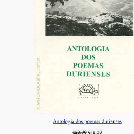
Antologia dos poemas durienses
O
O
€
20.00
€
18.00