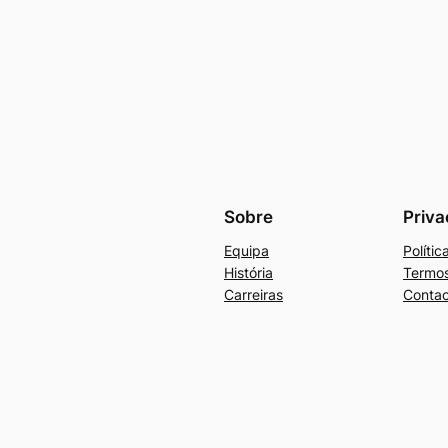
Sobre
Priva
Equipa
Políti
História
Termos
Carreiras
Contac