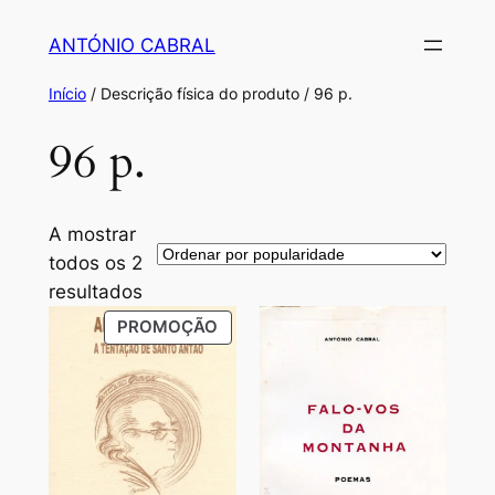
Saltar
ANTÓNIO CABRAL
para
o
Início
/ Descrição física do produto / 96 p.
conteúdo
96 p.
A mostrar
todos os 2
Ordenado
resultados
por
PRODUTO
PROMOÇÃO
popularidade
EM
PROMOÇÃO