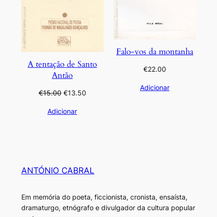
Falo-vos da montanha
A tentação de Santo
€
22.00
Antão
Adicionar
O
O
€
15.00
€
13.50
preço
preço
Adicionar
original
atual
era:
é:
€15.00.
€13.50.
ANTÓNIO CABRAL
Em memória do poeta, ficcionista, cronista, ensaísta,
dramaturgo, etnógrafo e divulgador da cultura popular