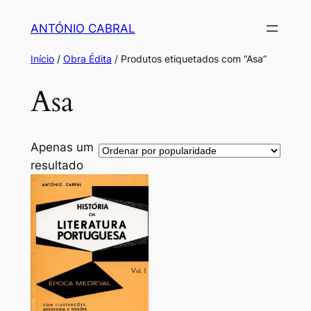
Saltar
ANTÓNIO CABRAL
para
o
Início
/
Obra Édita
/ Produtos etiquetados com “Asa”
conteúdo
Asa
Apenas um
resultado