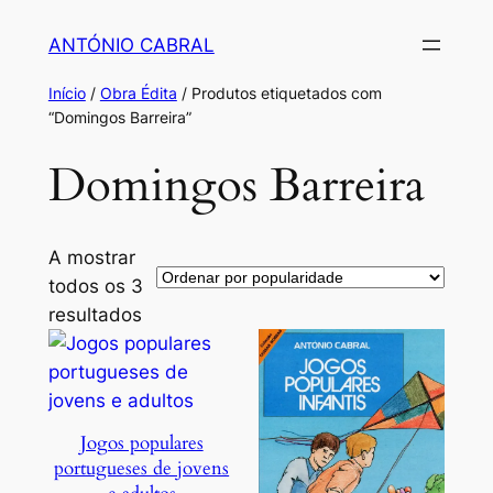
Saltar
ANTÓNIO CABRAL
para
o
Início
/
Obra Édita
/ Produtos etiquetados com
conteúdo
“Domingos Barreira”
Domingos Barreira
A mostrar
todos os 3
Ordenado
resultados
por
popularidade
Jogos populares
portugueses de jovens