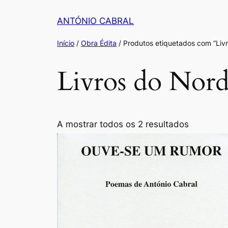
Saltar
ANTÓNIO CABRAL
para
o
Início
/
Obra Édita
/ Produtos etiquetados com “Liv
conteúdo
Livros do Nord
Ordenad
A mostrar todos os 2 resultados
por
populari