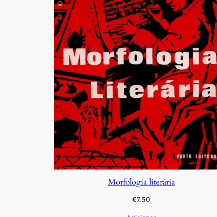
Morfologia literária
€
7.50