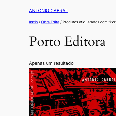
Saltar
ANTÓNIO CABRAL
para
o
Início
/
Obra Édita
/ Produtos etiquetados com “Port
conteúdo
Porto Editora
Apenas um resultado