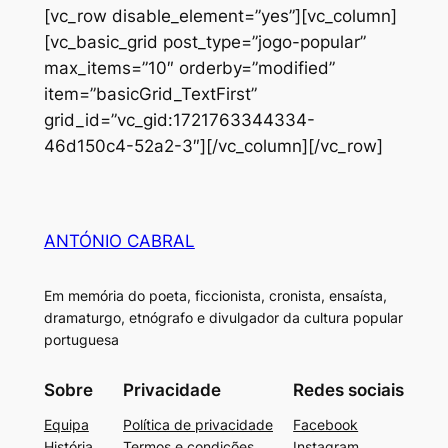
[vc_row disable_element=”yes”][vc_column]
[vc_basic_grid post_type=”jogo-popular”
max_items=”10″ orderby=”modified”
item=”basicGrid_TextFirst”
grid_id=”vc_gid:1721763344334-
46d150c4-52a2-3″][/vc_column][/vc_row]
ANTÓNIO CABRAL
Em memória do poeta, ficcionista, cronista, ensaísta,
dramaturgo, etnógrafo e divulgador da cultura popular
portuguesa
Sobre
Privacidade
Redes sociais
Equipa
Política de privacidade
Facebook
História
Termos e condições
Instagram