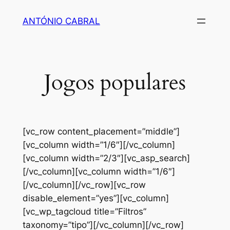
Saltar
ANTÓNIO CABRAL
para
o
conteúdo
Jogos populares
[vc_row content_placement=”middle”]
[vc_column width=”1/6″][/vc_column]
[vc_column width=”2/3″][vc_asp_search]
[/vc_column][vc_column width=”1/6″]
[/vc_column][/vc_row][vc_row
disable_element=”yes”][vc_column]
[vc_wp_tagcloud title=”Filtros”
taxonomy=”tipo”][/vc_column][/vc_row]