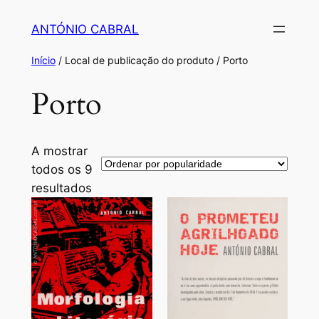
Saltar
ANTÓNIO CABRAL
para
o
Início
/ Local de publicação do produto / Porto
conteúdo
Porto
A mostrar
todos os 9
Ordenado
resultados
por
popularidade