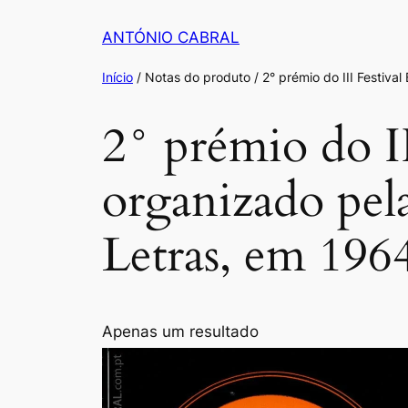
Saltar
ANTÓNIO CABRAL
para
o
Início
/ Notas do produto / 2° prémio do III Festiva
conteúdo
2° prémio do II
organizado pel
Letras, em 196
Apenas um resultado