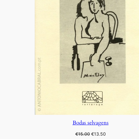
Bodas selvagens
O
O
€
15.00
€
13.50