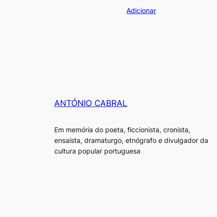
preço
preço
Adicionar
original
atual
era:
é:
€15.00.
€13.50.
ANTÓNIO CABRAL
Em memória do poeta, ficcionista, cronista,
ensaísta, dramaturgo, etnógrafo e divulgador da
cultura popular portuguesa