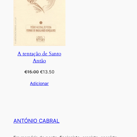
A tentação de Santo
Antão
O
O
€
15.00
€
13.50
preço
preço
Adicionar
original
atual
era:
é:
€15.00.
€13.50.
ANTÓNIO CABRAL