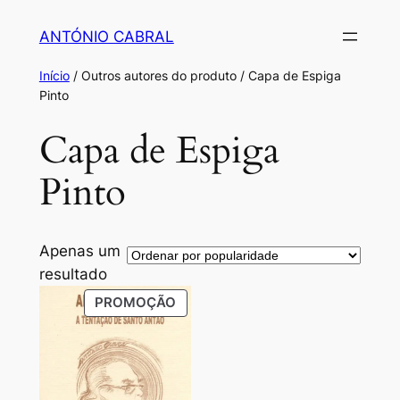
Saltar
ANTÓNIO CABRAL
para
o
Início
/ Outros autores do produto / Capa de Espiga
conteúdo
Pinto
Capa de Espiga
Pinto
Apenas um
resultado
PRODUTO
PROMOÇÃO
EM
PROMOÇÃO