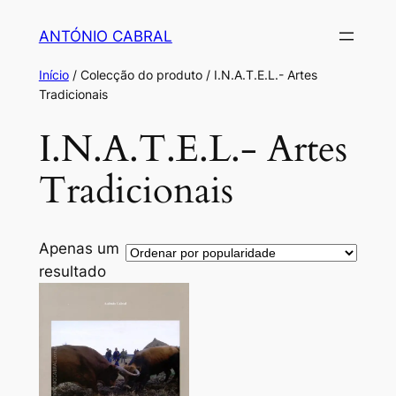
Saltar
ANTÓNIO CABRAL
para
o
Início
/ Colecção do produto / I.N.A.T.E.L.- Artes
conteúdo
Tradicionais
I.N.A.T.E.L.- Artes
Tradicionais
Apenas um
resultado