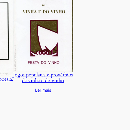
Jogos populares e provérbios
poesia,
da vinha e do vinho
Ler mais