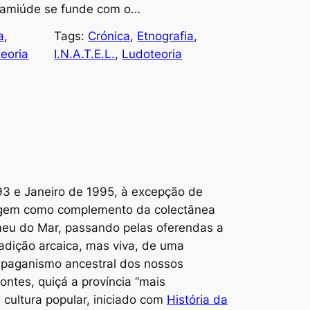
e amiúde se funde com o…
a
, 
Tags:
Crónica
, 
Etnografia
, 
eoria
I.N.A.T.E.L.
, 
Ludoteoria
993 e Janeiro de 1995, à excepção de
 surgem como complemento da colectânea
omeu do Mar, passando pelas oferendas a
radição arcaica, mas viva, de uma
o paganismo ancestral dos nossos
ntes, quiçá a província “mais
 cultura popular, iniciado com
História da