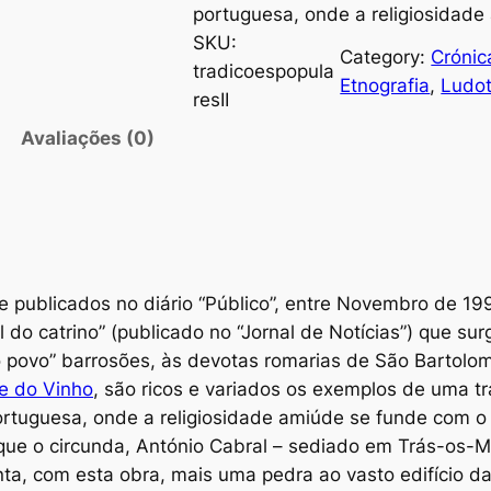
portuguesa, onde a religiosidad
SKU:
Category:
Crónic
tradicoespopula
Etnografia
, 
Ludot
resII
Avaliações (0)
e publicados no diário “Público”, entre Novembro de 1
al do catrino” (publicado no “Jornal de Notícias”) que
 do povo” barrosões, às devotas romarias de São Bartol
e do Vinho
, são ricos e variados os exemplos de uma t
ortuguesa, onde a religiosidade amiúde se funde com 
ue o circunda, António Cabral – sediado em Trás-os-Mo
nta, com esta obra, mais uma pedra ao vasto edifício da