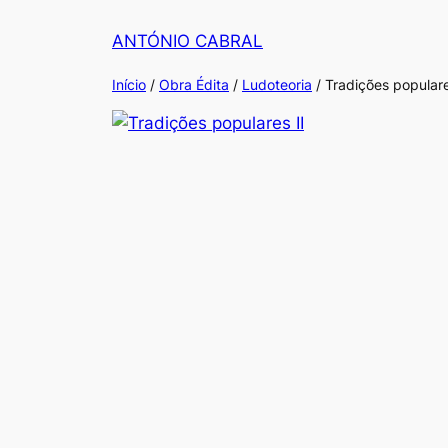
Saltar
ANTÓNIO CABRAL
para
o
Início
/
Obra Édita
/
Ludoteoria
/ Tradições populare
conteúdo