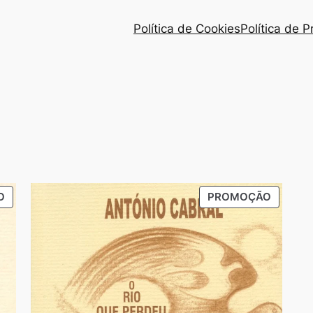
Política de Cookies
Política de 
o
PRODUTO
PRODU
O
PROMOÇÃO
dade
EM
EM
PROMOÇÃO
PROMO