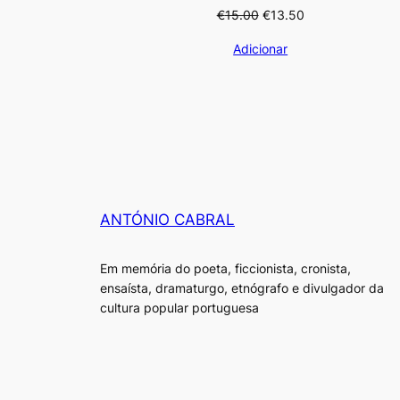
O
O
€
15.00
€
13.50
preço
preço
Adicionar
original
atual
era:
é:
€15.00.
€13.50.
ANTÓNIO CABRAL
Em memória do poeta, ficcionista, cronista,
ensaísta, dramaturgo, etnógrafo e divulgador da
cultura popular portuguesa