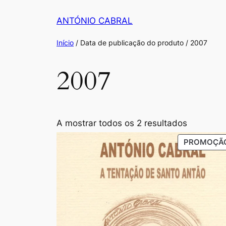
Saltar
ANTÓNIO CABRAL
para
o
Início
/ Data de publicação do produto / 2007
conteúdo
2007
Ordenad
A mostrar todos os 2 resultados
por
PROMOÇÃ
populari