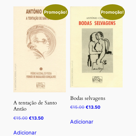
Promoção!
Promoção!
Bodas selvagens
A tentação de Santo
O
O
€
15.00
€
13.50
Antão
preço
preço
O
O
€
15.00
€
13.50
original
atual
Adicionar
preço
preço
era:
é:
original
atual
Adicionar
€15.00.
€13.50.