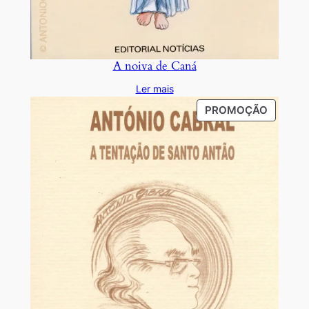
A noiva de Caná
Ler mais
PRODU
PROMOÇÃO
EM
PROMO