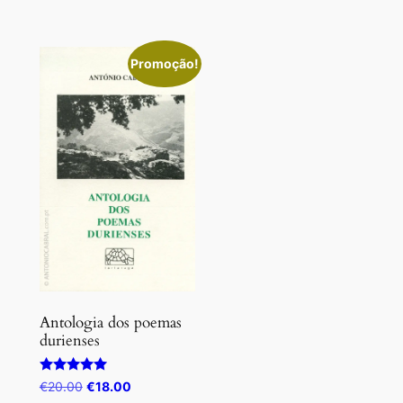
era:
é:
€15.00.
€13.50.
Promoção!
Antologia dos poemas
durienses
Avaliação
O
O
€
20.00
€
18.00
5.00