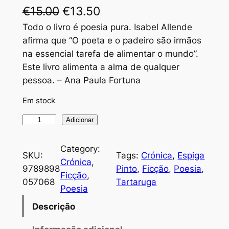
O
O
€
15.00
€
13.50
p
p
Todo o livro é poesia pura. Isabel Allende
afirma que “O poeta e o padeiro são irmãos
r
r
na essencial tarefa de alimentar o mundo”.
e
e
Este livro alimenta a alma de qualquer
pessoa. – Ana Paula Fortuna
ç
ç
o
o
Em stock
o
a
Q
Adicionar
u
r
t
a
Category:
i
u
SKU:
Tags:
Crónica
, 
Espiga
n
Crónica
, 
9789898
Pinto
, 
Ficção
, 
Poesia
, 
g
a
t
Ficção
, 
057068
Tartaruga
i
i
l
Poesia
d
n
é
Descrição
a
a
:
d