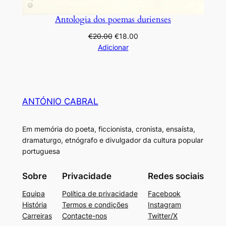
Antologia dos poemas durienses
O
O
€
20.00
€
18.00
preço
preço
Adicionar
original
atual
era:
é:
€20.00.
€18.00.
ANTÓNIO CABRAL
Em memória do poeta, ficcionista, cronista, ensaísta,
dramaturgo, etnógrafo e divulgador da cultura popular
portuguesa
Sobre
Privacidade
Redes sociais
Equipa
Política de privacidade
Facebook
História
Termos e condições
Instagram
Carreiras
Contacte-nos
Twitter/X