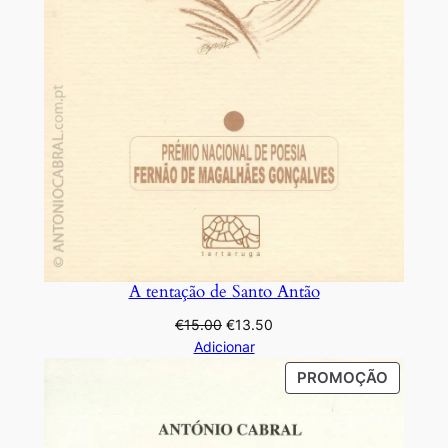
A tentação de Santo Antão
O
O
€
15.00
€
13.50
preço
preço
Adicionar
original
atual
PRODU
PROMOÇÃO
era:
é:
EM
€15.00.
€13.50.
PROMO