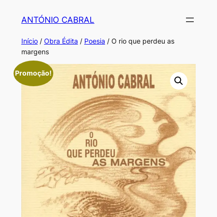
Saltar
ANTÓNIO CABRAL
para
o
Início
/
Obra Édita
/
Poesia
/ O rio que perdeu as
conteúdo
margens
Promoção!