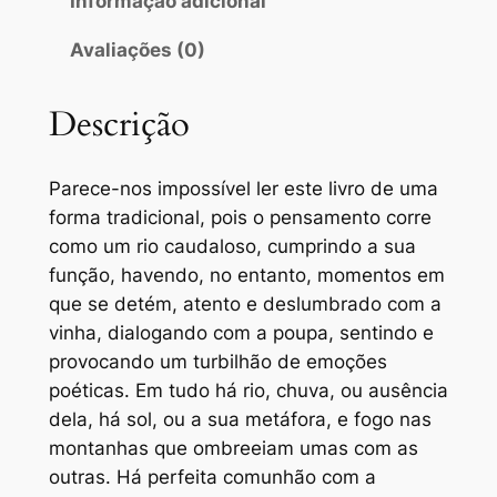
Informação adicional
e
l
€
Avaliações (0)
d
e
1
e
r
3
O
Descrição
r
a
.
i
:
5
Parece-nos impossível ler este livro de uma
o
forma tradicional, pois o pensamento corre
€
0
q
como um rio caudaloso, cumprindo a sua
u
1
.
função, havendo, no entanto, momentos em
e
5
que se detém, atento e deslumbrado com a
p
vinha, dialogando com a poupa, sentindo e
.
e
provocando um turbilhão de emoções
r
0
poéticas. Em tudo há rio, chuva, ou ausência
d
0
dela, há sol, ou a sua metáfora, e fogo nas
e
montanhas que ombreeiam umas com as
.
u
outras. Há perfeita comunhão com a
a