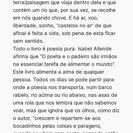
terra/paisagem que viaja dentro dela e que
s
contém um rio que, por sua vez, se recolhe
m
em nós quando chove. E há ar, voo,
a
liberdade, sonho, “castelos no ar” de que
r
afinal é feita a vida, sob pena de esta ficar
g
sem sentido.
e
Todo o livro é poesia pura. Isabel Allende
n
afirma que “O poeta e o padeiro são irmãos
s
na essencial tarefa de alimentar o mundo”.
Este livro alimenta a alma de qualquer
pessoa. Todos os dias se pode partir para
onde a poesia nos transporta, num barco
rabelo, rio acima ou rio abaixo, nas asas de
uma rola que nos lembra que não sabemos
voar, mas que ignora que os olhos, como diz
o autor, “crescem e repartem-se aos
bocadinhos pelas coisas e paragens,