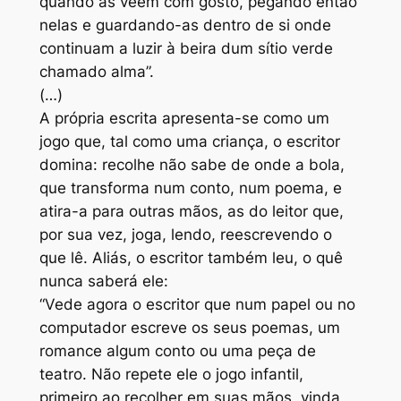
quando as vêem com gosto, pegando então
nelas e guardando-as dentro de si onde
continuam a luzir à beira dum sítio verde
chamado alma”.
(…)
A própria escrita apresenta-se como um
jogo que, tal como uma criança, o escritor
domina: recolhe não sabe de onde a bola,
que transforma num conto, num poema, e
atira-a para outras mãos, as do leitor que,
por sua vez, joga, lendo, reescrevendo o
que lê. Aliás, o escritor também leu, o quê
nunca saberá ele:
“Vede agora o escritor que num papel ou no
computador escreve os seus poemas, um
romance algum conto ou uma peça de
teatro. Não repete ele o jogo infantil,
primeiro ao recolher em suas mãos, vinda