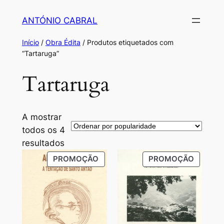
Saltar
ANTÓNIO CABRAL
para
o
Início
/
Obra Édita
/ Produtos etiquetados com
conteúdo
“Tartaruga”
Tartaruga
A mostrar
todos os 4
Ordenado
resultados
por
PRODUTO
PRODU
PROMOÇÃO
PROMOÇÃO
popularidade
EM
EM
PROMOÇÃO
PROMO