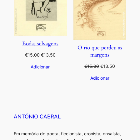
Bodas selvagens
O rio que perdeu as
margens
O
O
€
15.00
€
13.50
preço
preço
O
O
€
15.00
€
13.50
Adicionar
original
atual
preço
preço
era:
é:
Adicionar
original
atual
€15.00.
€13.50.
era:
é:
€15.00.
€13.50.
ANTÓNIO CABRAL
Em memória do poeta, ficcionista, cronista, ensaísta,