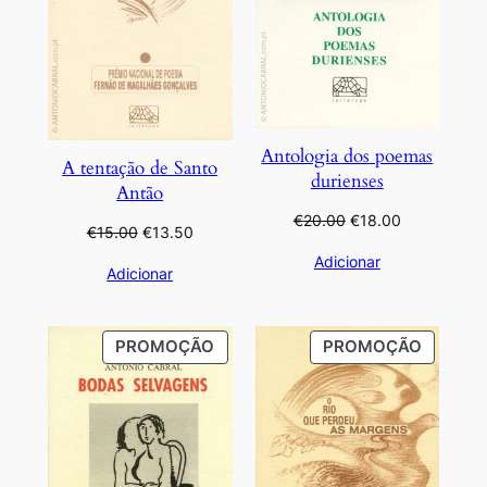
Antologia dos poemas
A tentação de Santo
durienses
Antão
O
O
€
20.00
€
18.00
O
O
€
15.00
€
13.50
preço
preço
preço
preço
Adicionar
original
atual
Adicionar
original
atual
era:
é:
era:
é:
€20.00.
€18.00.
€15.00.
€13.50.
PRODUTO
PRODU
PROMOÇÃO
PROMOÇÃO
EM
EM
PROMOÇÃO
PROMO