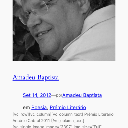
Amadeu Baptista
Set 14, 2012
—
Amadeu Baptista
por
em
Poesia
, 
Prémio Literário
[vc_row][vc_column][vc_column_text] Prémio Literário
António Cabral 2011 [/vc_column_text]
[vc_single_image image=”3397″ img_size=”Full”