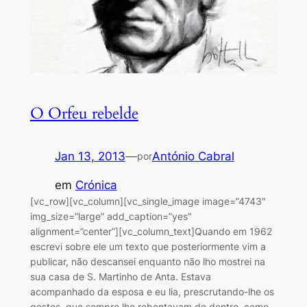
O Orfeu rebelde
Jan 13, 2013
—
António Cabral
por
em
Crónica
[vc_row][vc_column][vc_single_image image=”4743″
img_size=”large” add_caption=”yes”
alignment=”center”][vc_column_text]Quando em 1962
escrevi sobre ele um texto que posteriormente vim a
publicar, não descansei enquanto não lho mostrei na
sua casa de S. Martinho de Anta. Estava
acompanhado da esposa e eu lia, prescrutando-lhe os
gestos, que sempre lhe rebentavam de dentro, como