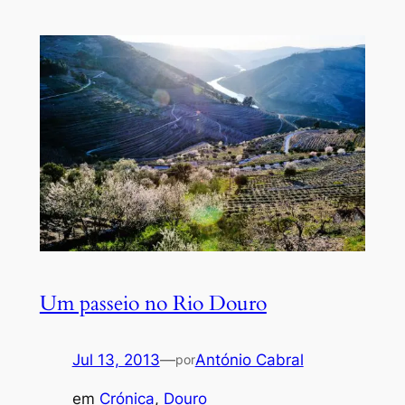
Um passeio no Rio Douro
Jul 13, 2013
—
António Cabral
por
em
Crónica
, 
Douro