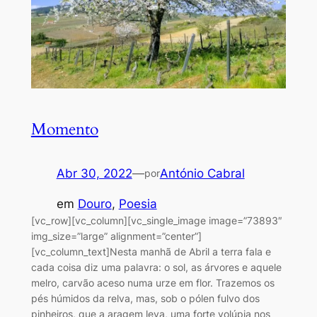
Momento
Abr 30, 2022
—
António Cabral
por
em
Douro
, 
Poesia
[vc_row][vc_column][vc_single_image image=”73893″
img_size=”large” alignment=”center”]
[vc_column_text]Nesta manhã de Abril a terra fala e
cada coisa diz uma palavra: o sol, as árvores e aquele
melro, carvão aceso numa urze em flor. Trazemos os
pés húmidos da relva, mas, sob o pólen fulvo dos
pinheiros, que a aragem leva, uma forte volúpia nos