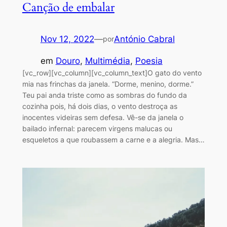
Canção de embalar
Nov 12, 2022
—
António Cabral
por
em
Douro
, 
Multimédia
, 
Poesia
[vc_row][vc_column][vc_column_text]O gato do vento
mia nas frinchas da janela. “Dorme, menino, dorme.”
Teu pai anda triste como as sombras do fundo da
cozinha pois, há dois dias, o vento destroça as
inocentes videiras sem defesa. Vê-se da janela o
bailado infernal: parecem virgens malucas ou
esqueletos a que roubassem a carne e a alegria. Mas…