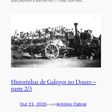
que pediram à patroa-nai [1. mãe] que lhes…
Historinhas de Galegos no Douro –
parte 2/3
Out 23, 2020
—
António Cabral
por