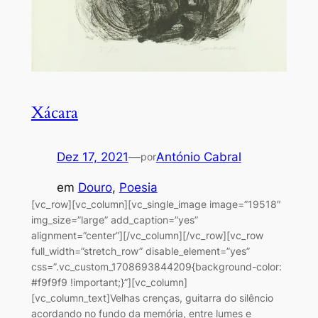
Xácara
Dez 17, 2021
—
António Cabral
por
em
Douro
, 
Poesia
[vc_row][vc_column][vc_single_image image=”19518″
img_size=”large” add_caption=”yes”
alignment=”center”][/vc_column][/vc_row][vc_row
full_width=”stretch_row” disable_element=”yes”
css=”.vc_custom_1708693844209{background-color:
#f9f9f9 !important;}”][vc_column]
[vc_column_text]Velhas crenças, guitarra do silêncio
acordando no fundo da memória, entre lumes e