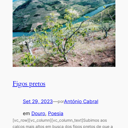
Figos pretos
Set 29, 2023
—
António Cabral
por
em
Douro
, 
Poesia
[vc_row][vc_column][vc_column_text]Subimos aos
calços mais altos em busca dos figos pretos de que a