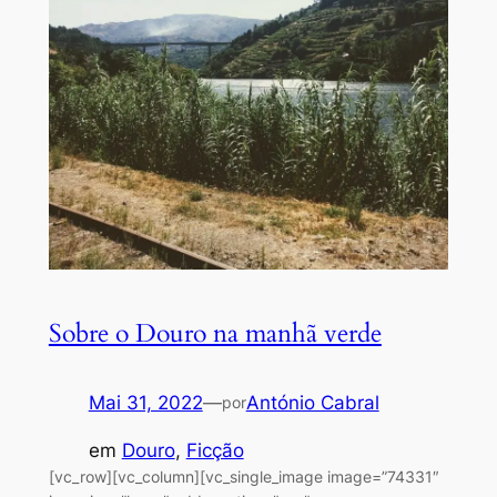
Sobre o Douro na manhã verde
Mai 31, 2022
—
António Cabral
por
em
Douro
, 
Ficção
[vc_row][vc_column][vc_single_image image=”74331″