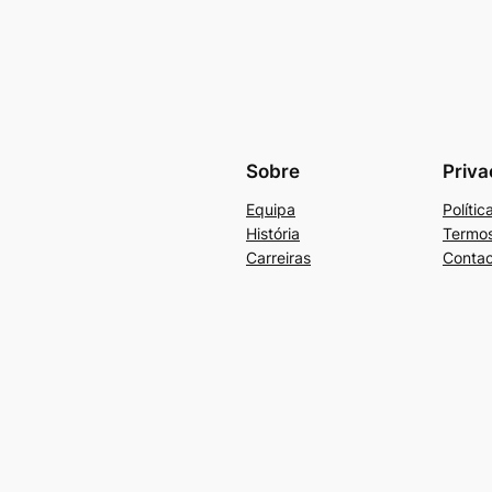
Sobre
Priva
Equipa
Políti
História
Termos
Carreiras
Contac