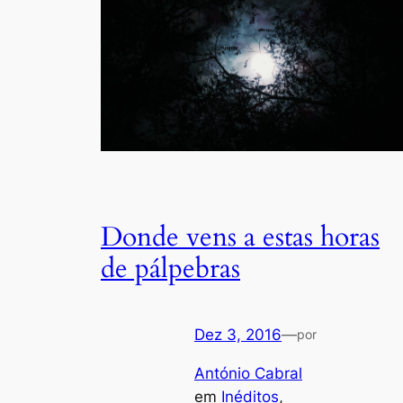
Donde vens a estas horas
de pálpebras
Dez 3, 2016
—
por
António Cabral
em
Inéditos
, 