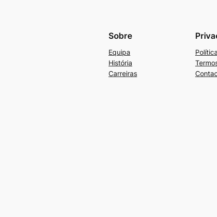
Sobre
Priva
Equipa
Políti
História
Termos
Carreiras
Contac