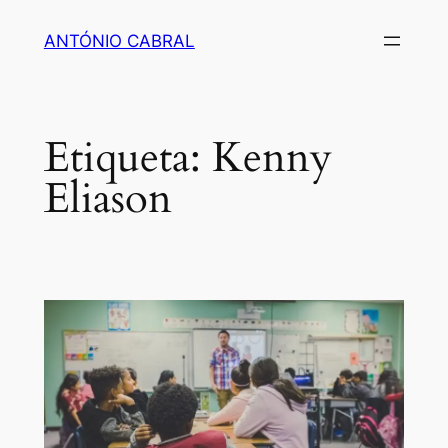
Saltar
ANTÓNIO CABRAL
para
o
conteúdo
Etiqueta:
Kenny
Eliason