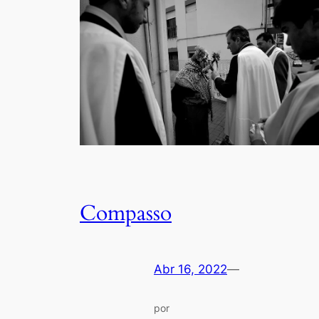
Compasso
Abr 16, 2022
—
por