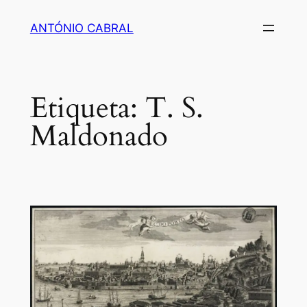
Saltar
ANTÓNIO CABRAL
para
o
conteúdo
Etiqueta:
T. S.
Maldonado