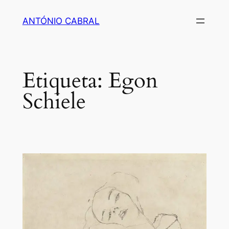
Saltar
ANTÓNIO CABRAL
para
o
conteúdo
Etiqueta:
Egon
Schiele