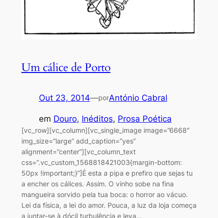
Um cálice de Porto
Out 23, 2014
—
António Cabral
por
em
Douro
, 
Inéditos
, 
Prosa Poética
[vc_row][vc_column][vc_single_image image=”6668″
img_size=”large” add_caption=”yes”
alignment=”center”][vc_column_text
css=”.vc_custom_1568818421003{margin-bottom:
50px !important;}”]É esta a pipa e prefiro que sejas tu
a encher os cálices. Assim. O vinho sobe na fina
mangueira sorvido pela tua boca: o horror ao vácuo.
Lei da física, a lei do amor. Pouca, a luz da loja começa
a juntar-se à dócil turbulência e leva…