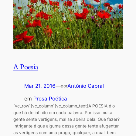
A Poesia
Mar 21, 2016
—
António Cabral
por
em
Prosa Poética
[vc_row][vc_column][vc_column_text]A POESIA é o
que há de infinito em cada palavra. Por isso muita
gente sente vertigens, mal se abeira dela. Que fazer?
Intrigante é que alguma dessa gente tente afugentar
as vertigens com uma praga, qualquer, a qual, bem