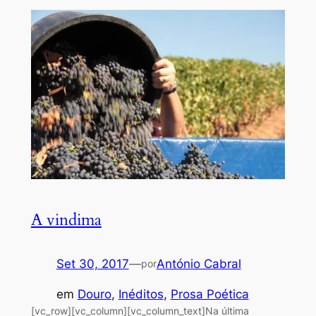
A vindima
Set 30, 2017
—
António Cabral
por
em
Douro
, 
Inéditos
, 
Prosa Poética
[vc_row][vc_column][vc_column_text]Na última