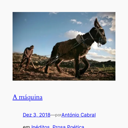
A máquina
Dez 3, 2018
—
António Cabral
por
em
Inéditos
, 
Prosa Poética