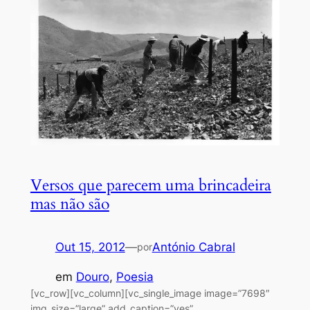
Versos que parecem uma brincadeira
mas não são
Out 15, 2012
—
António Cabral
por
em
Douro
, 
Poesia
[vc_row][vc_column][vc_single_image image=”7698″
img_size=”large” add_caption=”yes”