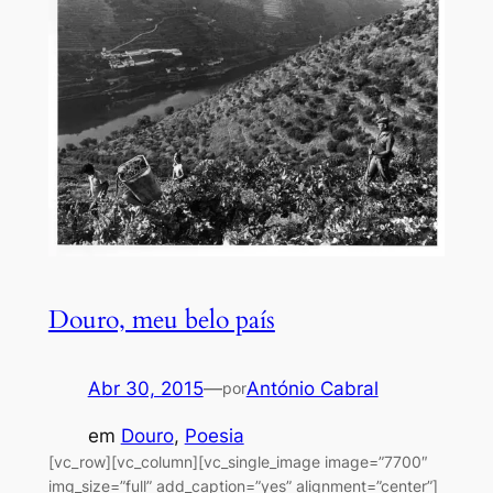
Douro, meu belo país
Abr 30, 2015
—
António Cabral
por
em
Douro
, 
Poesia
[vc_row][vc_column][vc_single_image image=”7700″
img_size=”full” add_caption=”yes” alignment=”center”]