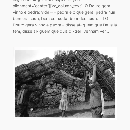
alignment=”center”][vc_column_text]I O Douro gera
vinho e pedra; vida – – pedra é o que gera: pedra nua
bem os- suda, bem os- suda, bem des nuda. II O
Douro gera vinho e pedra – disse al- guém que Deus lá
tem, disse al- guém que quis di- zer: venham ver…