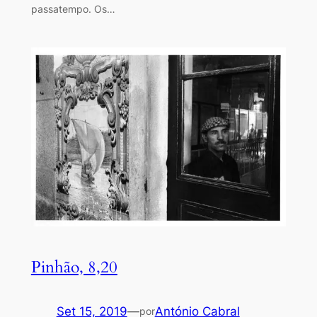
passatempo. Os…
Pinhão, 8,20
Set 15, 2019
—
António Cabral
por