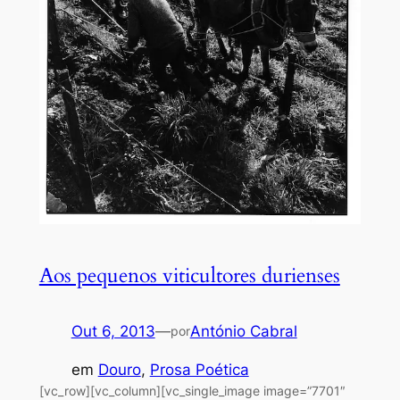
Aos pequenos viticultores durienses
Out 6, 2013
—
António Cabral
por
em
Douro
, 
Prosa Poética
[vc_row][vc_column][vc_single_image image=”7701″