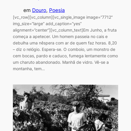
em
Douro
, 
Poesia
[vc_row][vc_column][vc_single_image image=”7712″
img_size=”large” add_caption=”yes”
alignment=”center”][vc_column_text]Em Junho, a fruta
começa a apetecer. Um homem passeia no cais e
debulha uma nêspera com ar de quem faz horas. 8,20
– diz o relógio. Espera-se. O comboio, um monstro de
cem bocas, pardo e caduco, fumega lentamente como
um charuto abandonado. Manhã de vidro. Vê-se a
montanha, tem…