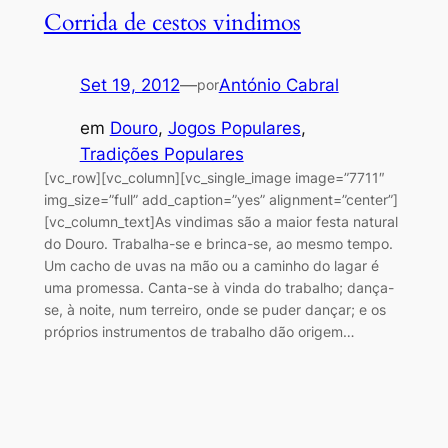
Corrida de cestos vindimos
Set 19, 2012
—
António Cabral
por
em
Douro
, 
Jogos Populares
, 
Tradições Populares
[vc_row][vc_column][vc_single_image image=”7711″
img_size=”full” add_caption=”yes” alignment=”center”]
[vc_column_text]As vindimas são a maior festa natural
do Douro. Trabalha-se e brinca-se, ao mesmo tempo.
Um cacho de uvas na mão ou a caminho do lagar é
uma promessa. Canta-se à vinda do trabalho; dança-
se, à noite, num terreiro, onde se puder dançar; e os
próprios instrumentos de trabalho dão origem…