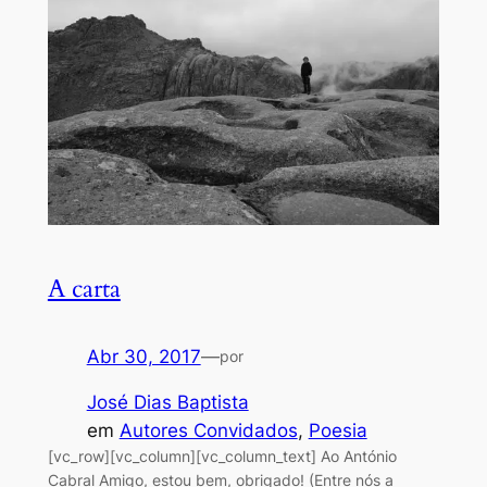
A carta
Abr 30, 2017
—
por
José Dias Baptista
em
Autores Convidados
, 
Poesia
[vc_row][vc_column][vc_column_text] Ao António
Cabral Amigo, estou bem, obrigado! (Entre nós a