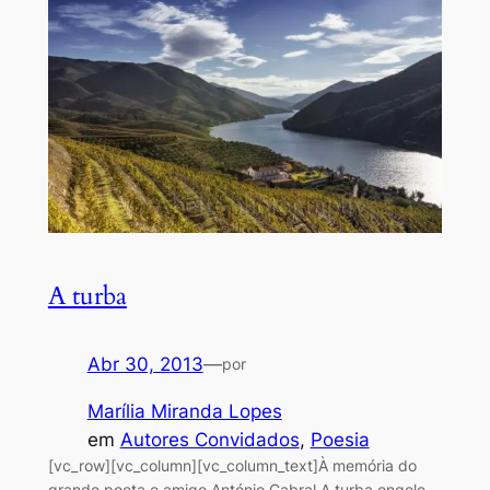
A turba
Abr 30, 2013
—
por
Marília Miranda Lopes
em
Autores Convidados
, 
Poesia
[vc_row][vc_column][vc_column_text]À memória do
grande poeta e amigo António Cabral A turba engole-