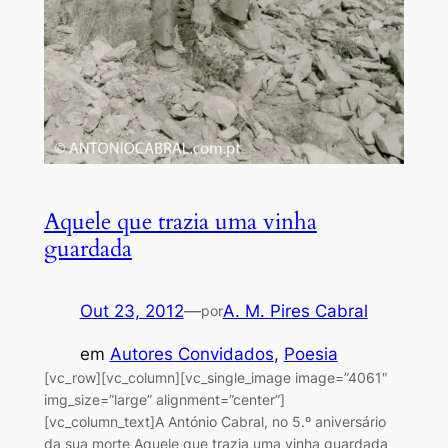
Aquele que trazia uma vinha
guardada
Out 23, 2012
—
A. M. Pires Cabral
por
em
Autores Convidados
, 
Poesia
[vc_row][vc_column][vc_single_image image=”4061″
img_size=”large” alignment=”center”]
[vc_column_text]A António Cabral, no 5.º aniversário
da sua morte Aquele que trazia uma vinha guardada